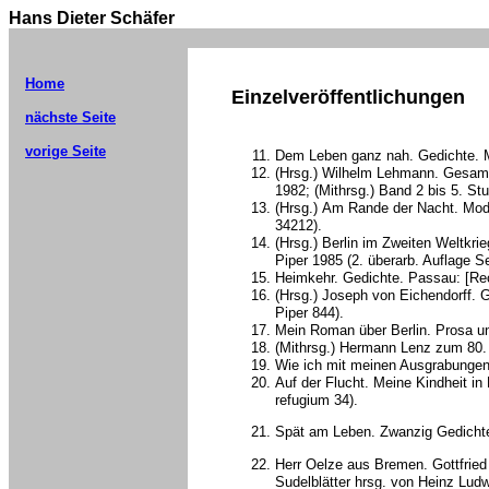
Hans Dieter Schäfer
Home
Einzelveröffentlichungen
nächste Seite
vorige Seite
Dem Leben ganz nah. Gedichte. 
(Hrsg.) Wilhelm Lehmann. Gesam
1982; (Mithrsg.) Band 2 bis 5. Stu
(Hrsg.)
Am Rande der Nacht. Moder
34212).
(Hrsg.) Berlin im Zweiten Weltkr
Piper 1985 (2. überarb. Auflage S
Heimkehr. Gedichte. Passau: [Rec
(Hrsg.) Joseph von Eichendorff. 
Piper 844).
Mein Roman über Berlin. Prosa un
(Mithrsg.) Hermann Lenz zum 80. 
Wie ich mit meinen Ausgrabungen
Auf der Flucht. Meine Kindheit in
refugium 34).
Spät am Leben. Zwanzig Gedicht
Herr Oelze aus Bremen. Gottfried
Sudelblätter hrsg. von Heinz Ludw